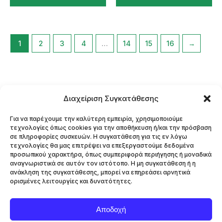
1
2
3
4
…
14
15
16
→
Διαχείριση Συγκατάθεσης
AΡΧΙΚΗ
ΕΠΙΚΟΙΝΩΝΙΑ
Για να παρέχουμε την καλύτερη εμπειρία, χρησιμοποιούμε
τεχνολογίες όπως cookies για την αποθήκευση ή/και την πρόσβαση
EΠΙΣΤΡΟΦΕΣ – ΑΛΛΑΓΕΣ
σε πληροφορίες συσκευών. Η συγκατάθεση για τις εν λόγω
τεχνολογίες θα μας επιτρέψει να επεξεργαστούμε δεδομένα
Πολιτικη Απορρητου
προσωπικού χαρακτήρα, όπως συμπεριφορά περιήγησης ή μοναδικά
αναγνωριστικά σε αυτόν τον ιστότοπο. Η μη συγκατάθεση ή η
Πολιτική Cookies (ΕΕ)
ανάκληση της συγκατάθεσης, μπορεί να επηρεάσει αρνητικά
ορισμένες λειτουργίες και δυνατότητες.
ΑΣΗΜΕΝΙΑ ΚΟΣΜΗΜΑΤΑ
ΧΡΥΣΑ ΚΟΣΜΗΜΑΤΑ
Αποδοχή
Α.Φ.Μ. 040154580