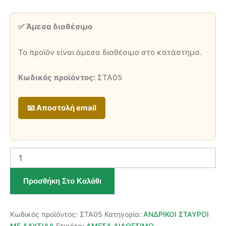
price
τρέχουσα
was:
τιμή
✅ Άμεσα διαθέσιμο
820,00 €.
είναι:
738,00 €.
Το προϊόν είναι άμεσα διαθέσιμο στο κατάστημα.
Κωδικός προϊόντος:
ΣΤΑ05
📧 Αποστολή email
Ανδρικός
Χρυσός
Σταυρός
Προσθήκη Στο Καλάθι
14
Καρατίων
Με
Αλυσίδα
Κωδικός προϊόντος:
ΣΤΑ05
Κατηγορία:
ΑΝΔΡΙΚΟΙ ΣΤΑΥΡΟΙ
ποσότητα
ΜΕ ΑΛΥΣΙΔΑ
Ετικέτα:
ΑΜΕΣΑ ΔΙΑΘΕΣΙΜΟ