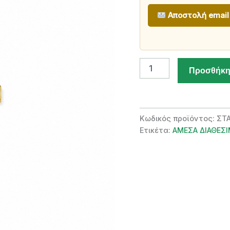
Αποστολή email
Ανδρικός
Προσθήκη
Χρυσός
Σταυρός
14
Καρατίων
Με
Κωδικός προϊόντος:
ΣΤ
Αλυσίδα
Ετικέτα:
ΑΜΕΣΑ ΔΙΑΘΕΣ
ποσότητα