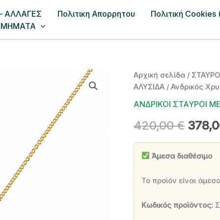
– ΑΛΛΑΓΕΣ
Πολιτικη Απορρητου
Πολιτική Cookies 
ΣΜΗΜΑΤΑ
Αρχική σελίδα
/
ΣΤΑΥΡΟ
ΑΛΥΣΙΔΑ
/ Ανδρικός Χρ
ΑΝΔΡΙΚΟΙ ΣΤΑΥΡΟΙ Μ
Origin
420,00
€
378,
price
Άμεσα διαθέσιμο
was:
420,0
Το προϊόν είναι άμεσ
Κωδικός προϊόντος:
Σ