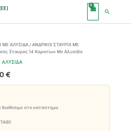
(ΕΕ)
Αναζήτησ
Ι ΜΕ ΑΛΥΣΙΔΑ
/
ΑΝΔΡΙΚΟΙ ΣΤΑΥΡΟΙ ΜΕ
υσός Σταυρός 14 Καρατίων Με Αλυσίδα
Ε ΑΛΥΣΙΔΑ
al
Η
00
€
τρέχουσα
τιμή
0 €.
είναι:
α διαθέσιμο στο κατάστημα.
378,00 €.
ΤΑ80