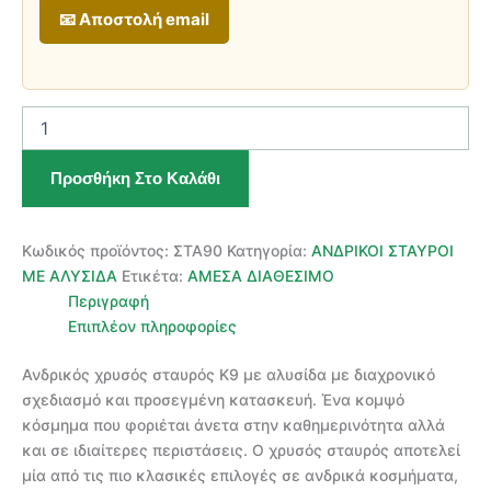
📧 Αποστολή email
Ανδρικός
Χρυσός
Σταυρός
Προσθήκη Στο Καλάθι
9
Καρατίων
Με
Αλυσίδα
Κωδικός προϊόντος:
ΣΤΑ90
Κατηγορία:
ΑΝΔΡΙΚΟΙ ΣΤΑΥΡΟΙ
ποσότητα
ΜΕ ΑΛΥΣΙΔΑ
Ετικέτα:
ΑΜΕΣΑ ΔΙΑΘΕΣΙΜΟ
Περιγραφή
Επιπλέον πληροφορίες
Ανδρικός χρυσός σταυρός Κ9 με αλυσίδα με διαχρονικό
σχεδιασμό και προσεγμένη κατασκευή. Ένα κομψό
κόσμημα που φοριέται άνετα στην καθημερινότητα αλλά
και σε ιδιαίτερες περιστάσεις. Ο χρυσός σταυρός αποτελεί
μία από τις πιο κλασικές επιλογές σε ανδρικά κοσμήματα,