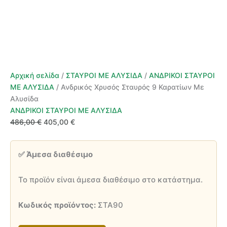
Αρχική σελίδα
/
ΣΤΑΥΡΟΙ ΜΕ ΑΛΥΣΙΔΑ
/
ΑΝΔΡΙΚΟΙ ΣΤΑΥΡΟΙ
ΜΕ ΑΛΥΣΙΔΑ
/ Ανδρικός Χρυσός Σταυρός 9 Καρατίων Με
Αλυσίδα
ΑΝΔΡΙΚΟΙ ΣΤΑΥΡΟΙ ΜΕ ΑΛΥΣΙΔΑ
Original
Η
486,00
€
405,00
€
price
τρέχουσα
was:
τιμή
✅ Άμεσα διαθέσιμο
486,00 €.
είναι:
405,00 €.
Το προϊόν είναι άμεσα διαθέσιμο στο κατάστημα.
Κωδικός προϊόντος:
ΣΤΑ90