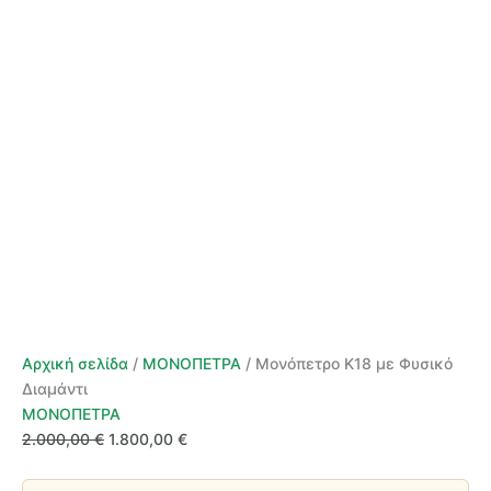
Αρχική σελίδα
/
ΜΟΝΟΠΕΤΡΑ
/ Μονόπετρο Κ18 με Φυσικό
Διαμάντι
ΜΟΝΟΠΕΤΡΑ
Original
Η
2.000,00
€
1.800,00
€
price
τρέχουσα
was:
τιμή