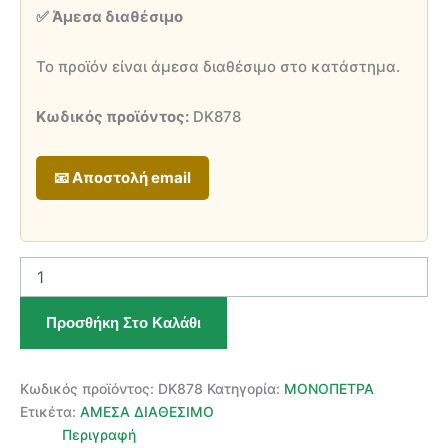
✅ Άμεσα διαθέσιμο
2.000,00 €.
είναι:
1.800,00 €.
Το προϊόν είναι άμεσα διαθέσιμο στο κατάστημα.
Κωδικός προϊόντος:
DK878
📧 Αποστολή email
Μονόπετρο
Κ18
με
Προσθήκη Στο Καλάθι
Φυσικό
Διαμάντι
ποσότητα
Κωδικός προϊόντος:
DK878
Κατηγορία:
ΜΟΝΟΠΕΤΡΑ
Ετικέτα:
ΑΜΕΣΑ ΔΙΑΘΕΣΙΜΟ
Περιγραφή