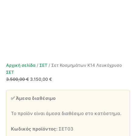
Αρχική σελίδα
/
ΣΕΤ
/ Σετ Κοσμημάτων Κ14 Λευκόχρυσο
ΣΕΤ
Original
Η
3.500,00
€
3.150,00
€
price
τρέχουσα
was:
τιμή
✅ Άμεσα διαθέσιμο
3.500,00 €.
είναι:
3.150,00 €.
Το προϊόν είναι άμεσα διαθέσιμο στο κατάστημα.
Κωδικός προϊόντος:
ΣΕΤ03