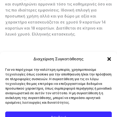
και συμπληρώνει αρμονικά τόσο τις καθημερινές όσο και
τις πιο ιδιαίτερες εμφανίσεις. Ιδανική επιλογή για
προσωπική χρήση αλλά και για δώρο με αξία και
χαρακτήρα κατασκευάζεται σε χρυσό 9 καρατίων 14
καρατίων και 18 καρατίων. Διατίθεται σε κίτρινο και
λευκό χρυσό. Ελληνικής κατασκευής.
Διαχείριση Συγκατάθεσης
AΡΧΙΚΗ
ΕΠΙΚΟΙΝΩΝΙΑ
Για να παρέχουμε την καλύτερη εμπειρία, χρησιμοποιούμε
τεχνολογίες όπως cookies για την αποθήκευση ή/και την πρόσβαση
EΠΙΣΤΡΟΦΕΣ – ΑΛΛΑΓΕΣ
σε πληροφορίες συσκευών. Η συγκατάθεση για τις εν λόγω
τεχνολογίες θα μας επιτρέψει να επεξεργαστούμε δεδομένα
Πολιτικη Απορρητου
προσωπικού χαρακτήρα, όπως συμπεριφορά περιήγησης ή μοναδικά
αναγνωριστικά σε αυτόν τον ιστότοπο. Η μη συγκατάθεση ή η
Πολιτική Cookies (ΕΕ)
ανάκληση της συγκατάθεσης, μπορεί να επηρεάσει αρνητικά
ορισμένες λειτουργίες και δυνατότητες.
ΑΣΗΜΕΝΙΑ ΚΟΣΜΗΜΑΤΑ
ΧΡΥΣΑ ΚΟΣΜΗΜΑΤΑ