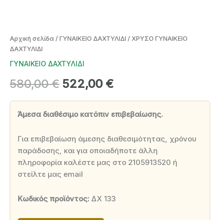
Αρχική σελίδα
/
ΓΥΝΑΙΚΕΙΟ ΔΑΧΤΥΛΙΔΙ
/ ΧΡΥΣΟ ΓΥΝΑΙΚΕΙΟ
ΔΑΧΤΥΛΙΔΙ
ΓΥΝΑΙΚΕΙΟ ΔΑΧΤΥΛΙΔΙ
Original
Η
580,00
€
522,00
€
price
τρέχουσα
Άμεσα διαθέσιμο κατόπιν επιβεβαίωσης.
was:
τιμή
580,00 €.
είναι:
Για επιβεβαίωση άμεσης διαθεσιμότητας, χρόνου
παράδοσης, και για οποιαδήποτε άλλη
522,00 €.
πληροφορία καλέστε μας στο 2105913520 ή
στείλτε μας email
Κωδικός προϊόντος:
ΔΧ 133