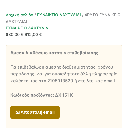
Αρχική σελίδα
/
ΓΥΝΑΙΚΕΙΟ ΔΑΧΤΥΛΙΔΙ
/ ΧΡΥΣΟ ΓΥΝΑΙΚΕΙΟ
ΔΑΧΤΥΛΙΔΙ
ΓΥΝΑΙΚΕΙΟ ΔΑΧΤΥΛΙΔΙ
Original
Η
680,00
€
612,00
€
price
τρέχουσα
was:
τιμή
Άμεσα διαθέσιμο κατόπιν επιβεβαίωσης.
680,00 €.
είναι:
612,00 €.
Για επιβεβαίωση άμεσης διαθεσιμότητας, χρόνου
παράδοσης, και για οποιαδήποτε άλλη πληροφορία
καλέστε μας στο 2105913520 ή στείλτε μας email
Κωδικός προϊόντος:
ΔΧ 151 Κ
📧 Αποστολή email