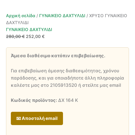
Αρχική σελίδα
/
ΓΥΝΑΙΚΕΙΟ ΔΑΧΤΥΛΙΔΙ
/ ΧΡΥΣΟ ΓΥΝΑΙΚΕΙΟ
ΔΑΧΤΥΛΙΔΙ
ΓΥΝΑΙΚΕΙΟ ΔΑΧΤΥΛΙΔΙ
Original
Η
280,00
€
252,00
€
price
τρέχουσα
was:
τιμή
Άμεσα διαθέσιμο κατόπιν επιβεβαίωσης.
280,00 €.
είναι:
252,00 €.
Για επιβεβαίωση άμεσης διαθεσιμότητας, χρόνου
παράδοσης, και για οποιαδήποτε άλλη πληροφορία
καλέστε μας στο 2105913520 ή στείλτε μας email
Κωδικός προϊόντος:
ΔΧ 164 Κ
📧 Αποστολή email