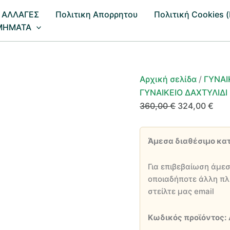
 ΑΛΛΑΓΕΣ
Πολιτικη Απορρητου
Πολιτική Cookies (
ΜΗΜΑΤΑ
Αρχική σελίδα
/
ΓΥΝΑΙ
ΓΥΝΑΙΚΕΙΟ ΔΑΧΤΥΛΙΔΙ
Original
Η
360,00
€
324,00
€
price
τρέ
was:
τιμή
Άμεσα διαθέσιμο κα
360,00 €.
είνα
324
Για επιβεβαίωση άμεσ
οποιαδήποτε άλλη πλ
στείλτε μας email
Κωδικός προϊόντος: