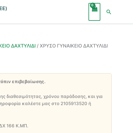
ΕΕ)
Αναζήτησ
ΚΕΙΟ ΔΑΧΤΥΛΙΔΙ
/ ΧΡΥΣΟ ΓΥΝΑΙΚΕΙΟ ΔΑΧΤΥΛΙΔΙ
χουσα
τόπιν επιβεβαίωσης.
ι:
,00 €.
ης διαθεσιμότητας, χρόνου παράδοσης, και για
ηροφορία καλέστε μας στο 2105913520 ή
ΔΧ 166 Κ.ΜΠ.