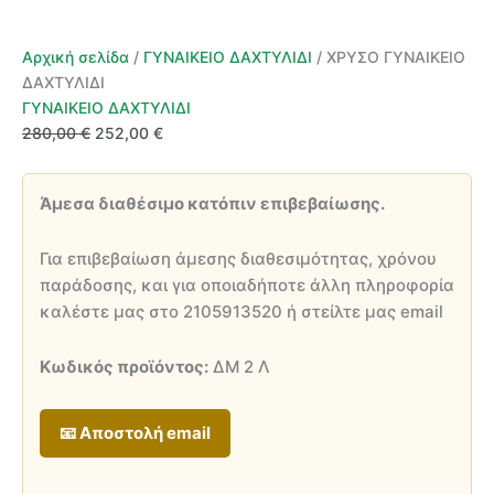
Αρχική σελίδα
/
ΓΥΝΑΙΚΕΙΟ ΔΑΧΤΥΛΙΔΙ
/ ΧΡΥΣΟ ΓΥΝΑΙΚΕΙΟ
ΔΑΧΤΥΛΙΔΙ
ΓΥΝΑΙΚΕΙΟ ΔΑΧΤΥΛΙΔΙ
Original
Η
280,00
€
252,00
€
price
τρέχουσα
was:
τιμή
Άμεσα διαθέσιμο κατόπιν επιβεβαίωσης.
280,00 €.
είναι:
252,00 €.
Για επιβεβαίωση άμεσης διαθεσιμότητας, χρόνου
παράδοσης, και για οποιαδήποτε άλλη πληροφορία
καλέστε μας στο 2105913520 ή στείλτε μας email
Κωδικός προϊόντος:
ΔΜ 2 Λ
📧 Αποστολή email