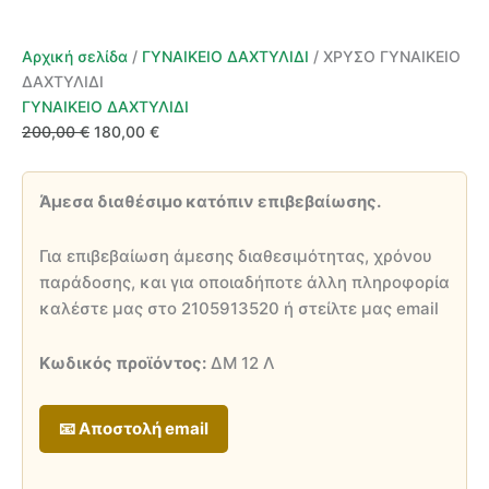
Αρχική σελίδα
/
ΓΥΝΑΙΚΕΙΟ ΔΑΧΤΥΛΙΔΙ
/ ΧΡΥΣΟ ΓΥΝΑΙΚΕΙΟ
ΔΑΧΤΥΛΙΔΙ
ΓΥΝΑΙΚΕΙΟ ΔΑΧΤΥΛΙΔΙ
Original
Η
200,00
€
180,00
€
price
τρέχουσα
was:
τιμή
Άμεσα διαθέσιμο κατόπιν επιβεβαίωσης.
200,00 €.
είναι:
180,00 €.
Για επιβεβαίωση άμεσης διαθεσιμότητας, χρόνου
παράδοσης, και για οποιαδήποτε άλλη πληροφορία
καλέστε μας στο 2105913520 ή στείλτε μας email
Κωδικός προϊόντος:
ΔΜ 12 Λ
📧 Αποστολή email