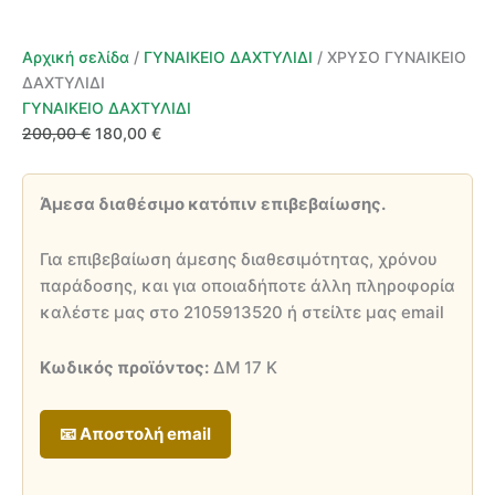
Αρχική σελίδα
/
ΓΥΝΑΙΚΕΙΟ ΔΑΧΤΥΛΙΔΙ
/ ΧΡΥΣΟ ΓΥΝΑΙΚΕΙΟ
ΔΑΧΤΥΛΙΔΙ
ΓΥΝΑΙΚΕΙΟ ΔΑΧΤΥΛΙΔΙ
Original
Η
200,00
€
180,00
€
price
τρέχουσα
was:
τιμή
Άμεσα διαθέσιμο κατόπιν επιβεβαίωσης.
200,00 €.
είναι:
180,00 €.
Για επιβεβαίωση άμεσης διαθεσιμότητας, χρόνου
παράδοσης, και για οποιαδήποτε άλλη πληροφορία
καλέστε μας στο 2105913520 ή στείλτε μας email
Κωδικός προϊόντος:
ΔΜ 17 Κ
📧 Αποστολή email