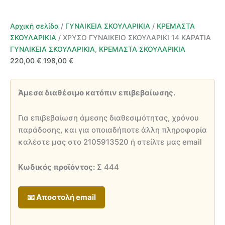
Αρχική σελίδα
/
ΓΥΝΑΙΚΕΙΑ ΣΚΟΥΛΑΡΙΚΙΑ
/
ΚΡΕΜΑΣΤΑ
ΣΚΟΥΛΑΡΙΚΙΑ
/ ΧΡΥΣΟ ΓΥΝΑΙΚΕΙΟ ΣΚΟΥΛΑΡΙΚΙ 14 ΚΑΡΑΤΙΑ
ΓΥΝΑΙΚΕΙΑ ΣΚΟΥΛΑΡΙΚΙΑ
,
ΚΡΕΜΑΣΤΑ ΣΚΟΥΛΑΡΙΚΙΑ
Original
Η
220,00
€
198,00
€
price
τρέχουσα
was:
τιμή
Άμεσα διαθέσιμο κατόπιν επιβεβαίωσης.
220,00 €.
είναι:
198,00 €.
Για επιβεβαίωση άμεσης διαθεσιμότητας, χρόνου
παράδοσης, και για οποιαδήποτε άλλη πληροφορία
καλέστε μας στο 2105913520 ή στείλτε μας email
Κωδικός προϊόντος:
Σ 444
📧 Αποστολή email