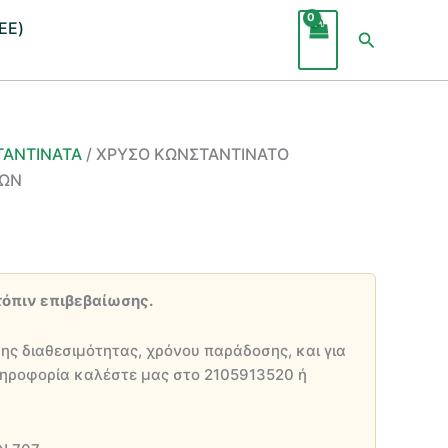
ΕΕ)
Αναζήτησ
ΤΑΝΤΙΝΑΤΑ
/ ΧΡΥΣΟ ΚΩΝΣΤΑΝΤΙΝΑΤΟ
ΙΩΝ
χουσα
τόπιν επιβεβαίωσης.
ι:
00 €.
ης διαθεσιμότητας, χρόνου παράδοσης, και για
ηροφορία καλέστε μας στο 2105913520 ή