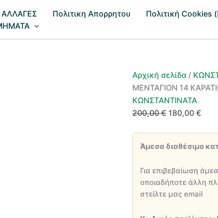
 ΑΛΛΑΓΕΣ
Πολιτικη Απορρητου
Πολιτική Cookies (
ΜΗΜΑΤΑ
Αρχική σελίδα
/
ΚΩΝΣ
ΜΕΝΤΑΓΙΟΝ 14 ΚΑΡΑΤ
ΚΩΝΣΤΑΝΤΙΝΑΤΑ
Original
Η
200,00
€
180,00
€
price
τρέ
was:
τιμή
Άμεσα διαθέσιμο κα
200,00 €.
είνα
180,
Για επιβεβαίωση άμεσ
οποιαδήποτε άλλη πλ
στείλτε μας email