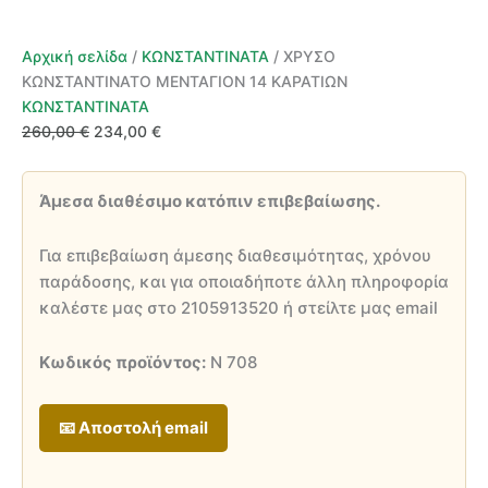
Αρχική σελίδα
/
ΚΩΝΣΤΑΝΤΙΝΑΤΑ
/ ΧΡΥΣΟ
ΚΩΝΣΤΑΝΤΙΝΑΤΟ ΜΕΝΤΑΓΙΟΝ 14 ΚΑΡΑΤΙΩΝ
ΚΩΝΣΤΑΝΤΙΝΑΤΑ
Original
Η
260,00
€
234,00
€
price
τρέχουσα
was:
τιμή
Άμεσα διαθέσιμο κατόπιν επιβεβαίωσης.
260,00 €.
είναι:
234,00 €.
Για επιβεβαίωση άμεσης διαθεσιμότητας, χρόνου
παράδοσης, και για οποιαδήποτε άλλη πληροφορία
καλέστε μας στο 2105913520 ή στείλτε μας email
Κωδικός προϊόντος:
Ν 708
📧 Αποστολή email