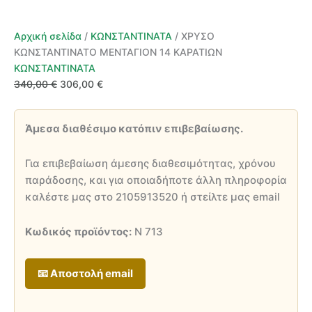
Αρχική σελίδα
/
ΚΩΝΣΤΑΝΤΙΝΑΤΑ
/ ΧΡΥΣΟ
ΚΩΝΣΤΑΝΤΙΝΑΤΟ ΜΕΝΤΑΓΙΟΝ 14 ΚΑΡΑΤΙΩΝ
ΚΩΝΣΤΑΝΤΙΝΑΤΑ
Original
Η
340,00
€
306,00
€
price
τρέχουσα
was:
τιμή
Άμεσα διαθέσιμο κατόπιν επιβεβαίωσης.
340,00 €.
είναι:
306,00 €.
Για επιβεβαίωση άμεσης διαθεσιμότητας, χρόνου
παράδοσης, και για οποιαδήποτε άλλη πληροφορία
καλέστε μας στο 2105913520 ή στείλτε μας email
Κωδικός προϊόντος:
Ν 713
📧 Αποστολή email