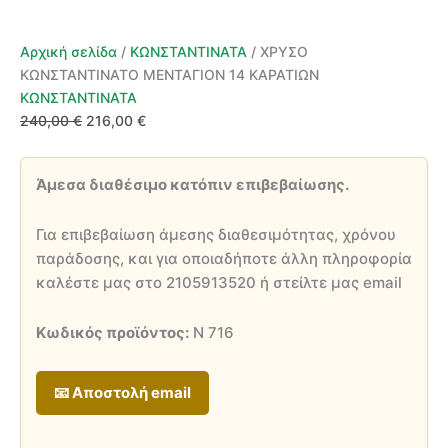
Αρχική σελίδα
/
ΚΩΝΣΤΑΝΤΙΝΑΤΑ
/ ΧΡΥΣΟ
ΚΩΝΣΤΑΝΤΙΝΑΤΟ ΜΕΝΤΑΓΙΟΝ 14 ΚΑΡΑΤΙΩΝ
ΚΩΝΣΤΑΝΤΙΝΑΤΑ
Original
Η
240,00
€
216,00
€
price
τρέχουσα
was:
τιμή
Άμεσα διαθέσιμο κατόπιν επιβεβαίωσης.
240,00 €.
είναι:
216,00 €.
Για επιβεβαίωση άμεσης διαθεσιμότητας, χρόνου
παράδοσης, και για οποιαδήποτε άλλη πληροφορία
καλέστε μας στο 2105913520 ή στείλτε μας email
Κωδικός προϊόντος:
Ν 716
📧 Αποστολή email