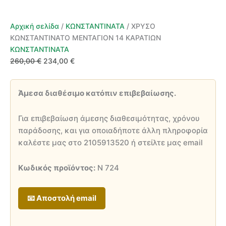
Αρχική σελίδα
/
ΚΩΝΣΤΑΝΤΙΝΑΤΑ
/ ΧΡΥΣΟ
ΚΩΝΣΤΑΝΤΙΝΑΤΟ ΜΕΝΤΑΓΙΟΝ 14 ΚΑΡΑΤΙΩΝ
ΚΩΝΣΤΑΝΤΙΝΑΤΑ
Original
Η
260,00
€
234,00
€
price
τρέχουσα
was:
τιμή
Άμεσα διαθέσιμο κατόπιν επιβεβαίωσης.
260,00 €.
είναι:
234,00 €.
Για επιβεβαίωση άμεσης διαθεσιμότητας, χρόνου
παράδοσης, και για οποιαδήποτε άλλη πληροφορία
καλέστε μας στο 2105913520 ή στείλτε μας email
Κωδικός προϊόντος:
Ν 724
📧 Αποστολή email