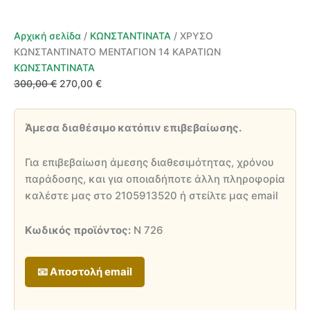
Αρχική σελίδα
/
ΚΩΝΣΤΑΝΤΙΝΑΤΑ
/ ΧΡΥΣΟ
ΚΩΝΣΤΑΝΤΙΝΑΤΟ ΜΕΝΤΑΓΙΟΝ 14 ΚΑΡΑΤΙΩΝ
ΚΩΝΣΤΑΝΤΙΝΑΤΑ
Original
Η
300,00
€
270,00
€
price
τρέχουσα
was:
τιμή
Άμεσα διαθέσιμο κατόπιν επιβεβαίωσης.
300,00 €.
είναι:
270,00 €.
Για επιβεβαίωση άμεσης διαθεσιμότητας, χρόνου
παράδοσης, και για οποιαδήποτε άλλη πληροφορία
καλέστε μας στο 2105913520 ή στείλτε μας email
Κωδικός προϊόντος:
Ν 726
📧 Αποστολή email