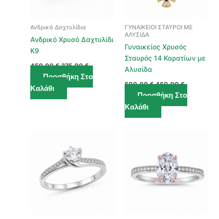
Ανδρικά Δαχτυλίδια
ΓΥΝΑΙΚΕΙΟΙ ΣΤΑΥΡΟΙ ΜΕ
ΑΛΥΣΙΔΑ
Ανδρικό Χρυσό Δαχτυλίδι
Γυναικείος Χρυσός
Κ9
Σταυρός 14 Καρατίων με
Original
Η
450,00
€
375,00
€
Αλυσίδα
price
τρέχουσα
Προσθήκη Στο
was:
τιμή
Original
Η
500,00
€
450,00
€
450,00 €.
είναι:
Καλάθι
price
τρέχουσα
375,00 €.
Προσθήκη Στο
was:
τιμή
500,00 €.
είναι:
Καλάθι
450,00 €.