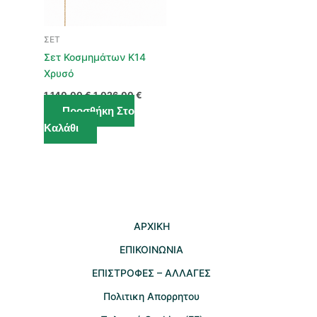
ΣΕΤ
Σετ Κοσμημάτων Κ14
Χρυσό
Original
Η
1.140,00
€
1.026,00
€
price
τρέχουσα
Προσθήκη Στο
was:
τιμή
1.140,00 €.
είναι:
Καλάθι
1.026,00 €.
AΡΧΙΚΗ
ΕΠΙΚΟΙΝΩΝΙΑ
EΠΙΣΤΡΟΦΕΣ – ΑΛΛΑΓΕΣ
Πολιτικη Απορρητου