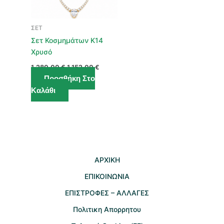
ΣΕΤ
Σετ Κοσμημάτων Κ14
Χρυσό
Original
Η
1.280,00
€
1.152,00
€
price
τρέχουσα
Προσθήκη Στο
was:
τιμή
1.280,00 €.
είναι:
Καλάθι
1.152,00 €.
AΡΧΙΚΗ
ΕΠΙΚΟΙΝΩΝΙΑ
EΠΙΣΤΡΟΦΕΣ – ΑΛΛΑΓΕΣ
Πολιτικη Απορρητου