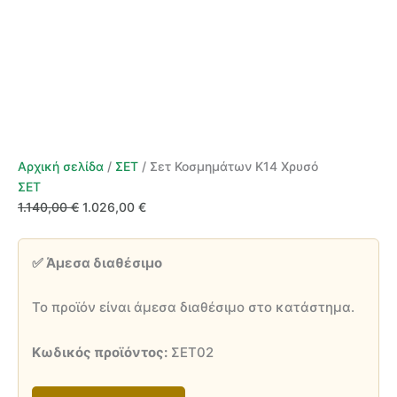
Αρχική σελίδα
/
ΣΕΤ
/ Σετ Κοσμημάτων Κ14 Χρυσό
ΣΕΤ
Original
Η
1.140,00
€
1.026,00
€
price
τρέχουσα
was:
τιμή
✅ Άμεσα διαθέσιμο
1.140,00 €.
είναι:
1.026,00 €.
Το προϊόν είναι άμεσα διαθέσιμο στο κατάστημα.
Κωδικός προϊόντος:
ΣΕΤ02